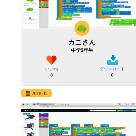
カニさん
中学2年生
いいね
ダウンロード
8
0
2018.05