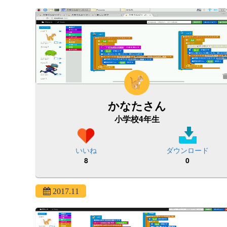
かなたさん
小学校4年生
いいね
ダウンロード
8
0
2017.11