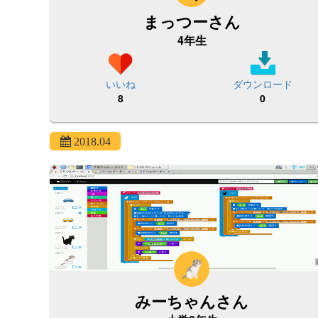
まっつーさん
4年生
いいね
ダウンロード
8
0
2018.04
みーちゃんさん