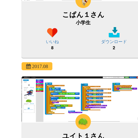
こぱん１さん
小学生
いいね
ダウンロード
8
2
2017.08
ユイト１さん