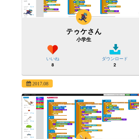
テゥケさん
小学生
いいね
ダウンロード
8
2
2017.08