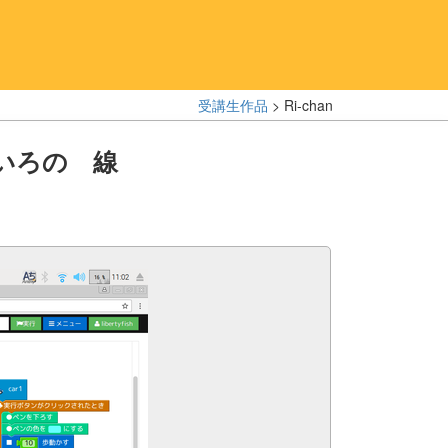
受講生作品
> Ri-chan
いろの 線