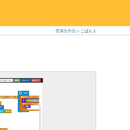
受講生作品
> こぱん１